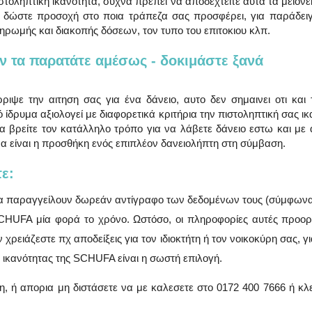
τοληπτική ικανότητα, συχνά πρέπει να αποδεχτείτε αυτά τα μειονε
, δώστε προσοχή στο ποια τράπεζα σας προσφέρει, για παράδειγ
ρωμής και διακοπής δόσεων, τον τυπο του επιτοκιου κλπ.
ην τα παρατάτε αμέσως - δοκιμάστε ξανά
ιψε την αιτηση σας για ένα δάνειο, αυτο δεν σημαινει οτι και τ
 ίδρυμα αξιολογεί με διαφορετικά κριτήρια την πιστοληπτική σας ικ
να βρείτε τον κατάλληλο τρόπο για να λάβετε δάνειο εστω και με
α είναι η προσθήκη ενός επιπλέον δανειολήπτη στη σύμβαση.
ε: 
να παραγγείλουν δωρεάν αντίγραφο των δεδομένων τους (σύμφωνα 
UFA μία φορά το χρόνο. Ωστόσο, οι πληροφορίες αυτές προορίζ
ρειάζεστε πχ αποδείξεις για τον ιδιοκτήτη ή τον νοικοκύρη σας, γι
 ικανότητας της SCHUFA είναι η σωστή επιλογή.