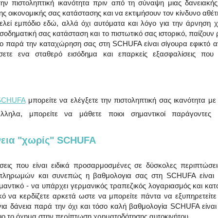
την πιστοληπτική ικανότητα πριν από τη σύναψη μιας δανειακής
ης οικονομικής σας κατάστασης και να εκτιμήσουν τον κίνδυνο αθέτ
ελεί εμπόδιο εδώ, αλλά όχι αυτόματα και λόγο για την άρνηση χ
ισοδηματική σας κατάσταση και το πιστωτικό σας ιστορικό, παίζουν
ιο παρά την καταχώρηση σας στη SCHUFA είναι σίγουρα εφικτό αν
σετε ενα σταθερό εισόδημα και επαρκείς εξασφαλίσεις που υ
SCHUFA
 μπορείτε να ελέγξετε την πιστοληπτική σας ικανότητα με 
λληλα, μπορείτε να μάθετε ποιοι σημαντικοί παράγοντες 
εια "χωρίς" SCHUFA
εις που είναι ειδικά προσαρμοσμένες σε δύσκολες περιπτώσει
 πληρωμών και συνεπώς η βαθμολογια σας στη SCHUFA είναι μ
μαντικό - να υπάρχει γερμανικός τραπεζικός λογαριασμός και κατοι
κό να κερδίζετε αρκετά ωστε να μπορείτε πάντα να εξυπηρετείτε 
για δάνεια παρά την όχι και τόσο καλή βαθμολογία SCHUFA είναι οι
διο το όχημα στην περίπτωση χρηματοδότησης αυτοκινήτου.