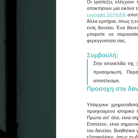
Οι τράπεζες ελέγχουν 
αποκτήσουν μια εικόνα τ
εγγραφή SCHUFA
 αποτ
Άλλα κριτήρια, όπως η ε
ενός δανείου. Ένα δάνε
μπορείτε να παρουσιά
φερεγγυοτητα σας.
Συμβουλή: 
Στην ιστοσελίδα της 
προσομοιωτή. Παρά
αποτέλεσμα.
Προσοχη στα δάν
Υπάρχουν χρηματοδοτήσ
προηγούμενο ιστορικό
Πρώτα απ' όλα, είναι ση
Επιπλέον, είναι σημαντι
του δανείου. Βοηθητικά 
εξασφαλίσεις, όπως το ι