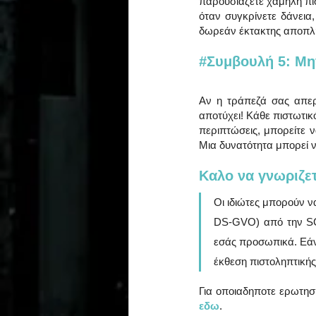
παρουσιαζετε χαμηλή πισ
όταν συγκρίνετε δάνεια
δωρεάν έκτακτης αποπλη
#Συμβουλή
 5: Μ
Αν η τράπεζά σας απερρ
αποτύχει! Κάθε πιστωτικό
περιπτώσεις, μπορείτε 
Μια δυνατότητα μπορεί ν
Καλο να γνωριζετ
Οι ιδιώτες μπορούν 
DS-GVO) από την SCH
εσάς προσωπικά. Εάν χ
έκθεση πιστοληπτικής
εδω
. 