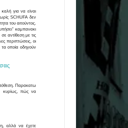
αλή για να είναι 
χωρίς SCHUFA δεν 
ητα του αιτούντος. 
πήσει" καμπανακι 
ε αντίθεση με τις 
ς περιπτώσεις, οι 
τα οποία οδηγούν 
σας 
υπόθεση. Παρακατω 
 κυρίως, πώς να 
η, αλλά να έχετε 