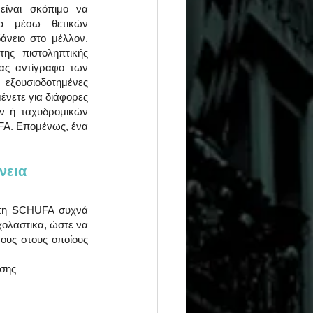
ίναι σκόπιμο να 
α μέσω θετικών 
νειο στο μέλλον. 
ς πιστοληπτικής 
ας αντίγραφο των 
ξουσιοδοτημένες 
νετε για διάφορες 
ν ή ταχυδρομικών 
FA. Επομένως, ένα 
νεια
στη SCHUFA συχνά 
χολαστικα, ώστε να 
ους στους οποίους 
σης 