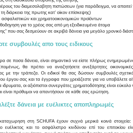
εκ μέρους του διαμεσολαβητη πιστώσεων (για παράδειγμα, να απαιτεί 
ά τη διάρκεια της πρωτης κατ' οίκον επίσκεψης)
τών ασφαλιστικών και χρηματοοικονομικών προϊόντων
 καθοδηγηση για το χρέος σας από μη εξειδικευμένα άτομα
μωσης" που σας δεσμεύουν σε ακριβά δάνεια για μεγάλο χρονικό διάσ
άρτε συμβουλές απο τους ειδικους
ερα σε ποσα δάνεια, είναι σημαντικό να είστε πλήρως ενημερωμένοι
Επομένως, θα πρέπει να αναζητήσετε ανεξάρτητες οικονομικέ
ας με την τράπεζα. Οι ειδικοί θα σας δώσουν συμβουλές σχετικ
υ έργου σας και τα έγγραφα που χρειάζεστε για να υποβάλετε αίτη
 ιδρυματα, οι αξιόπιστοι συνεργάτες χρηματοδότησης είναι εύκολο 
και είναι πρόθυμοι να απαντήσουν σε κάθε σας ερώτηση.
πιλέξτε δάνεια με ευέλικτες αποπληρωμές
καταχωρηση στη SCHUFA έχουν συχνά μερικά κοινά στοιχεία: 
ο ευέλικτος και το ασφάλιστρο κινδύνου επί του επιτοκίου είν