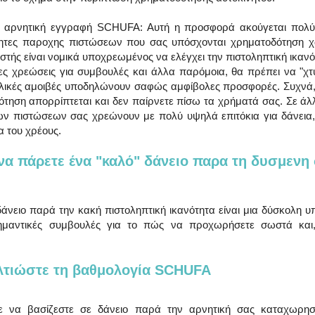
 αρνητική εγγραφή SCHUFA: Αυτή η προσφορά ακούγεται πολύ κ
βητες παροχης πιστώσεων που σας υπόσχονται χρηματοδότηση 
στής είναι νομικά υποχρεωμένος να ελέγχει την πιστοληπτική ικανότ
 χρεώσεις για συμβουλές και άλλα παρόμοια, θα πρέπει να "χτυ
λικές αμοιβές υποδηλώνουν σαφώς αμφίβολες προσφορές. Συχνά, σ
τηση απορρίπτεται και δεν παίρνετε πίσω τα χρήματά σας. Σε άλλε
ν πιστώσεων σας χρεώνουν με πολύ υψηλά επιτόκια για δάνεια, 
α του χρέους.
να πάρετε ένα "καλό" δάνειο παρα τη δυσμενη 
δάνειο παρά την κακή πιστοληπτική ικανότητα είναι μια δύσκολη 
ημαντικές συμβουλές για το πώς να προχωρήσετε σωστά και,
ελτιώστε τη βαθμολογία SCHUFA
ε να βασίζεστε σε δάνειο παρά την αρνητική σας καταχωρησ