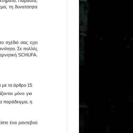
κτήματα. Παραυτα, 
μα, τη δυνατότητα 
ο σχέδιό σας εχει 
ανότητα. Σε πολλές 
 αρνητική SCHUFA. 
με το άρθρο 15 
ονται μόνο για 
α παράδειγμα, η 
Για οποιαδηποτε ερωτηση, ή απορια μη διστάσετε να με καλεσετε στο 0172 400 7666 ή κλείστε ένα ραντεβού 