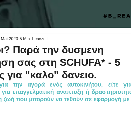
#B_Rea
 Mai 2023
5 Min. Lesezeit
οι? Παρά την δυσμενη
ση σας στη SCHUFA* - 5
 για "καλο" δανειο.
για την αγορά ενός αυτοκινήτου, είτε για
ε για επαγγελματική αναπτυξη ή δραστηριοτητ
η ζωή που μπορούν να τεθούν σε εφαρμογή με 