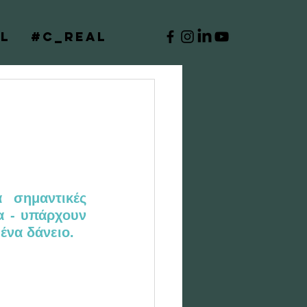
l
#C_Real
 σημαντικές 
α - υπάρχουν 
ένα δάνειο.