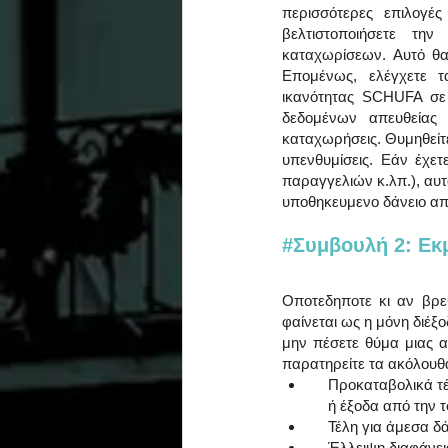
περισσότερες επιλογέ
βελτιστοποιήσετε τ
καταχωρίσεων. Αυτό θα
Επομένως, ελέγχετε τ
ικανότητας SCHUFA σε 
δεδομένων απευθείας 
καταχωρήσεις. Θυμηθείτε
υπενθυμίσεις. Εάν έχε
παραγγελιών κ.λπ.), αυ
υποθηκευμενο δάνειο απο
#Συμβουλή
 2: Εκ
Οποτεδηποτε κι αν βρε
φαίνεται ως η μόνη διέξ
μην πέσετε θύμα μιας α
παρατηρείτε τα ακόλουθ
    Προκαταβολικά
    ή έξοδα από την
    Τέλη για άμεσα
    Έλλειψη διαφάν