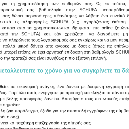
ς για τη χρηματοδότηση των επιθυμιών σας. Ως εκ τούτου, ε
ην προσωπική σας βαθμολογία στην SCHUFA μεσοπρόθεσμ
 σας δώσει περισσότερες πιθανότητες να λάβετε ένα ευνοϊκό δά
ακτικά τις πληροφορίες SCHUFA (π.χ. αγοράζοντας έκθεση τη
καποιο απο τα χρηματοπιστωτικα ιδρυματα, ειτε online ζητώντ
από την SCHUFA) και, εάν χρειάζεται, να διαγράψετε μη ε
 να πληρώνετε τους λογαριασμούς σας εγκαίρως και να μην περιμέ
τε πολλά μικρά δάνεια απο αγορες με δοσεις (όπως πχ επίπλω
τό μπορεί επίσης να έχει αρνητική επίδραση στη βαθμολογία SCHU
 την τράπεζά σας είναι συνήθως η πιο έξυπνη επιλογή.
μεταλλευτειτε το χρόνο για να συγκρίνετε τα δά
θείτε σε οικονομική ανάγκη, ένα δάνειο με δυσμενη εγγραφή 
οδος. Παρ' όλα αυτά, ενεργήστε με προσοχή και ελέγξτε τα πάντα σ
μφίβολης προσφοράς δανείου. Αποφύγετε τους πιστωτικούς εταίρ
α σημαδια:
 τέλη (για παράδειγμα, έξοδα για την αποστολή εγγράφων της σύμβα
 τσέπη σας).
 δάνεια και ταχύτερη επεξεργασία της αίτησής σας
ειας στη διαδικασία υποβολής της αίτησης