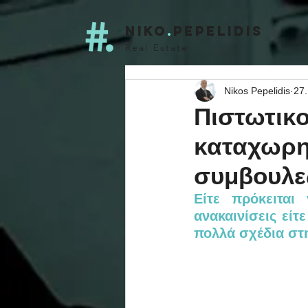
niko
.
pepelidis
Real Estate
Nikos Pepelidis
27.
Πιστωτικ
καταχωρη
συμβουλες
Είτε πρόκειται 
ανακαινίσεις είτ
πολλά σχέδια στ