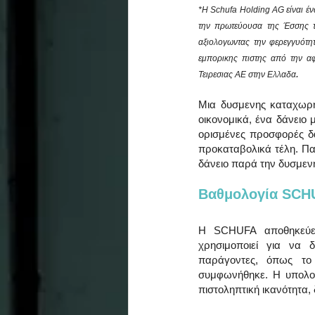
*Η Schufa Holding AG είναι ένα
την πρωτεύουσα της Έσσης τη
αξιολογωντας την φερεγγυότη
εμπορικης πιστης από την αφ
.
Τειρεσιας ΑΕ στην Ελλαδα
Μια δυσμενης καταχωρη
οικονομικά, ένα δάνειο
ορισμένες προσφορές δα
προκαταβολικά τέλη. Πα
δάνειο παρά την δυσμε
Βαθμολογία SCHUF
Η SCHUFA αποθηκεύει
χρησιμοποιεί για να 
παράγοντες, όπως το
συμφωνήθηκε. Η υπολογ
πιστοληπτική ικανότητα,