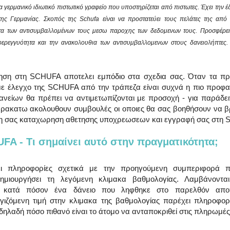
 γερμανικό ιδιωτικό πιστωτικό γραφείο που υποστηρίζεται από πιστωτες. Έχει την έδ
ς Γερμανίας. Σκοπός της Schufa είναι να προστατεύει τους πελάτες της από π
τα των αντισυμβαλλομένων τους μεσω παροχης των δεδομενων τους. Προσφέρει 
ερεγγυότητα και την ανακολουθια των αντισυμβαλλομενων στους δανειολήπτες. Κ
ση στη SCHUFA αποτελει εμπόδιο στα σχεδια σας. Όταν τα πρ
 με έλεγχο της SCHUFA από την τράπεζα είναι συχνά η πιο προφα
νείων θα πρέπει να αντιμετωπίζονται με προσοχή - για παράδει
ρακατω ακολουθουν συμβουλές οι οποιες θα σας βοηθήσουν να βρ
νη σας καταχωρηση αθετησης υποχρεωσεων και εγγραφή σας στη
A - Τι σημαίνει αυτό στην πραγματικότητα;
 πληροφορίες σχετικά με την προηγούμενη συμπεριφορά πλ
δημιουργήσει τη λεγόμενη κλιμακα βαθμολογίας. Λαμβάνονται
 κατά πόσον ένα δάνειο που ληφθηκε στο παρελθόν απο
ιζόμενη τιμή στην κλιμακα της βαθμολογίας παρέχει πληροφορίε
 δηλαδή πόσο πιθανό είναι το άτομο να ανταποκριθεί στις πληρωμές