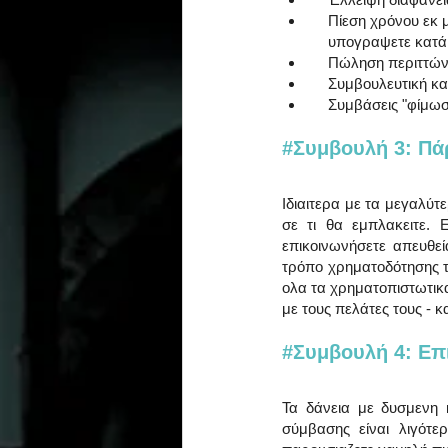
    Πίεση χρόνου 
    υπογραψετε κατ
    Πώληση περιτ
    Συμβουλευτική
    Συμβάσεις "φί
#Συμβουλή
 3: Π
Ιδιαιτερα με τα μεγαλύτ
σε τι θα εμπλακειτε. 
επικοινωνήσετε απευθεί
τρόπο χρηματοδότησης το
ολα τα χρηματοπιστωτικα
με τους πελάτες τους - 
#Συμβουλή
 4: Ε
Τα δάνεια με δυσμενη 
σύμβασης είναι λιγότερ