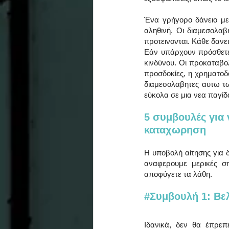
Ένα γρήγορο δάνειο με
αληθινή. Οι διαμεσολα
προτεινονται. Κάθε δανει
Εάν υπάρχουν πρόσθετες
κινδύνου. Οι προκαταβο
προσδοκίες, η χρηματοδό
διαμεσολαβητες αυτω τω
εύκολα σε μια νεα παγίδ
5 συμβουλές για 
καταχωρηση
Η υποβολή αίτησης για 
αναφερουμε μερικές σ
αποφύγετε τα λάθη.
#Συμβουλή
 1: Β
Ιδανικά, δεν θα έπρεπ