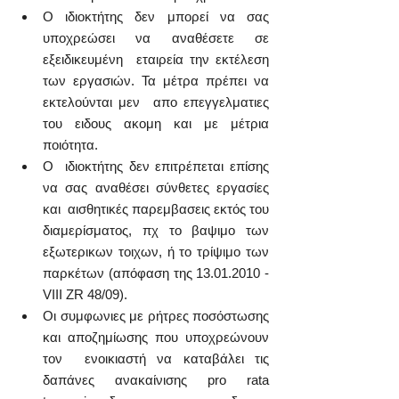
Ο ιδιοκτήτης δεν μπορεί να σας 
υποχρεώσει να αναθέσετε σε 
εξειδικευμένη  εταιρεία την εκτέλεση 
των εργασιών. Τα μέτρα πρέπει να 
εκτελούνται μεν  απο επεγγελματιες 
του ειδους ακομη και με μέτρια 
ποιότητα.
Ο  ιδιοκτήτης δεν επιτρέπεται επίσης 
να σας αναθέσει σύνθετες εργασίες 
και  αισθητικές παρεμβασεις εκτός του 
διαμερίσματος, πχ το βαψιμο των  
εξωτερικων τοιχων, ή το τρίψιμο των 
παρκέτων (απόφαση της 13.01.2010 - 
VIII ZR 48/09).
Οι συμφωνιες με ρήτρες ποσόστωσης 
και αποζημίωσης που υποχρεώνουν 
τον  ενοικιαστή να καταβάλει τις 
δαπάνες ανακαίνισης pro rata 