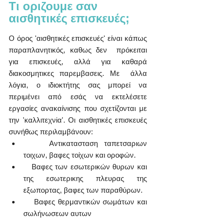
Τι οριζουμε σαν 
αισθητικές επισκευές;
Ο όρος 'αισθητικές επισκευές' είναι κάπως 
παραπλανητικός, καθως δεν  πρόκειται 
για επισκευές, αλλά για καθαρά 
διακοσμητικες παρεμβασεις. Με  άλλα 
λόγια, ο ιδιοκτήτης σας μπορεί να 
περιμένει από εσάς να εκτελέσετε  
εργασίες ανακαίνισης που σχετίζονται με 
την 'καλλιτεχνiα'. Οι αισθητικές επισκευές 
συνήθως περιλαμβάνουν:
    Αντικατασταση ταπετσαριων 
τοιχων, βαφες τοίχων και οροφών.
   Βαφες των εσωτερικών θυρων και 
της εσωτερικης πλευρας της 
εξωπορτας, βαφες των παραθύρων.
    Βαφες θερμαντικών σωμάτων και 
σωλήνωσεων αυτων