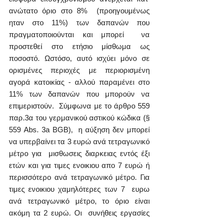
ανώτατο όριο στο 8%  (προηγουμένως 
ηταν στο 11%) των δαπανών που 
πραγματοποιούνται και μπορεί  να 
προστεθεί στο ετήσιο μίσθωμα ως 
ποσοστό. Ωστόσο, αυτό ισχύει μόνο σε  
ορισμένες περιοχές με περιορισμένη 
αγορά κατοικίας - αλλού παραμένει στο  
11% των δαπανών που μπορούν να 
επιμεριστούν.  Σύμφωνα με το άρθρο 559 
παρ.3α του γερμανικού αστικού κώδικα (§ 
559 Abs. 3a BGB),  η αύξηση δεν μπορεί 
να υπερβαίνει τα 3 ευρώ ανά τετραγωνικό 
μέτρο για  μισθωσεις διαρκειας εντός έξι 
ετών και για τιμες ενοικιου απο 7 ευρώ ή  
περισσότερο ανά τετραγωνικό μέτρο. Για 
τιμες ενοικιου χαμηλότερες των 7  ευρω 
ανά τετραγωνικό μέτρο, το όριο είναι 
ακόμη τα 2 ευρώ. Οι  συνήθεις εργασίες 