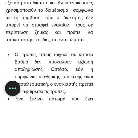
εξεταση στα δικαστήρια. Αν οι ενοικιαστές 
χρησιμοποιούν το διαμέρισμα  σύμφωνα 
με τη σύμβαση, τοτε ο ιδιοκτήτης δεν 
μπορεί να στραφεί εναντίον  τους σε 
περίπτωση ζημίας και πρέπει να 
αποκαταστήσει ο ίδιος τα  ελαττώματα.
Οι τρύπες στους τοίχους σε κάποιο  
βαθμό δεν προκαλούν αξίωση 
αποζημίωσης. Ωστόσο, εάν η 
συμφωνια  αισθητικης επισκευής είναι 
αποτελεσματική, ο ενοικιαστής πρέπει 
να  αφαιρέσει τις τρύπες.
Ένα ξύλινο πάτωμα που έχει 
γρατζουνιστεί  ελαφρά από τον σκύλο 
του ενοικιαστή αντιστοιχεί επίσης σε 
συμβατική  χρήση, απαραιτητη 
προυποθεση βεβαια ο ιδιοκτήτης να 
έχει εγκρίνει τη  διατήρηση 