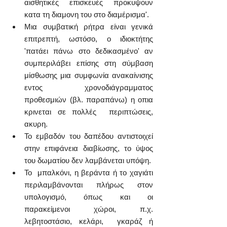
αισθητικές επισκευές προκυψουν 
κατα τη διαμονη του στο διαμέρισμα'.
Μια συμβατική ρήτρα είναι γενικά 
επιτρεπτή, ωστόσο, ο ιδιοκτήτης 
'πατάει πάνω στο δεδικασμένο' αν 
συμπεριλάβει επίσης στη σύμβαση 
μίσθωσης μια συμφωνία ανακαίνισης 
εντος  χρονοδιάγραμματος 
προθεσμιών (βλ. παραπάνω) η οπια 
κρινεται σε πολλές  περιπτώσεις, 
ακυρη. 
Το εμβαδόν του δαπέδου αντιστοιχεί 
στην επιφάνεια διαβίωσης, το ύψος 
του δωματίου δεν λαμβάνεται υπόψη.
Το  μπαλκόνι, η βεράντα ή το χαγιάτι 
περιλαμβάνονται πλήρως στον  
υπολογισμό, όπως και οι 
παρακείμενοι χώροι, π.χ. 
λεβητοστάσιο, κελάρι,  γκαράζ ή 