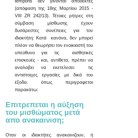
temporis δεν γινονται αποδεκτες  
(απόφαση της 18ης Μαρτίου 2015 - 
VIII ZR 242/13). Τέτοιες ρήτρες στη  
σύμβαση μίσθωσης έχουν 
δυσάρεστες συνέπειες για τον 
ιδιοκτήτη: Κατά  κανόνα, δεν μπορεί 
πλέον να θεωρήσει τον ενοικιαστή του 
υπεύθυνο για τις  αισθητικές 
επισκευές - και, αντίθετα, πρέπει να 
αναλαβει να εκετελεσει  τις 
αντιστοιχες εργασίες με δικά του 
έξοδα. όπως περιγραφεται 
παρακάτω:
Επιτρεπεται η αύξηση 
του μισθώματος μετά 
απο ανακαινιση;
Οταν οι ιδιοκτήτες ανακαινιζουν, ή 