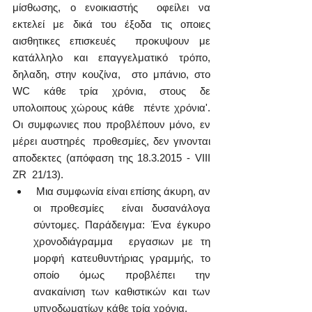
μίσθωσης, ο ενοικιαστής  οφείλει να 
εκτελεί με δικά του έξοδα τις οποιες 
αισθητικες επισκευές  προκυψουν με 
κατάλληλο και επαγγελματικό τρόπο, 
δηλαδη, στην κουζίνα,  στο μπάνιο, στο 
WC κάθε τρία χρόνια, στους δε 
υπολοιπους χώρους κάθε  πέντε χρόνια'. 
Οι συμφωνιες που προβλέπουν μόνο, εν 
μέρει αυστηρές  προθεσμίες, δεν γινονται 
αποδεκτες (απόφαση της 18.3.2015 - VIII 
ZR  21/13).
 Μια συμφωνία είναι επίσης άκυρη, αν 
οι προθεσμίες  είναι δυσανάλογα 
σύντομες. Παράδειγμα: Ένα έγκυρο 
χρονοδιάγραμμα  εργασιων με τη 
μορφή κατευθυντήριας γραμμής, το 
οποίο όμως προβλέπει την  
ανακαίνιση των καθιστικών και των 
υπνοδωματίων κάθε τρία χρόνια.