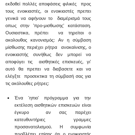
εκδοθεί πολλές αποφάσεις φιλικές  προς 
τους ενοικιαστές, οι ενοικιαστές πρεπει 
γενικά να αφήνουν το  διαμέρισμά τους 
οπως στην 'προ-μισθωσης' κατάσταση. 
Ουσιαστικα, πρέπει  να τηρείται ο 
ακολουθος κανονισμός: Αν η σύμβαση 
μίσθωσης περιέχει ρήτρα  ανακαίνισης, ο 
ενοικιαστής συνήθως δεν μπορεί να 
αποφύγει τις  αισθητικές επισκευές, γι' 
αυτό θα πρεπει να διαβασετε και να 
ελέγξτε  προσεκτικα τη σύμβασή σας για 
τις ακόλουθες ρήτρες:
Ένα 'ηπιο' πρόγραμμα για την 
εκτέλεση αισθητικών επισκευών είναι 
έγκυρο  αν σας παρέχει 
κατευθυντήριες γραμμες 
προσανατολισμού. Η συμφωνία  
προβλέπει επίσης ότι ο ενοικιαστής 