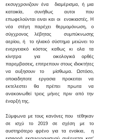
εκσυγχρονιζουν ένα  διαμέρισμα, ή μια 
κατοικία, συνήθως αυτοι που 
επωφελούνται ειναι και οι  ενοικιαστές. Η 
νέα στέγη παρέχει θερμομόνωση, ο 
σύγχρονος λέβητας  συμπύκνωσης 
αερίου, ή  το ηλιακό σύστημα μειώνει το 
ενεργειακό κόστος καθως κι ολα τα 
κίνητρα  για  οικολογικά ορθές 
παρεμβασεις, επιτρεπουν στους ιδιοκτήτες 
να αυξησουν το  μίσθωμα. Ωστόσο,  
οποιαδηποτε εργασια προκειται να 
εκτελεστει θα πρέπει πρωτα να  
ανακοινωθεί τρεις μήνες πριν από την  
έναρξή της.
Σύμφωνα με τους κανόνες που  τέθηκαν 
σε ισχύ το 2019 σε σχέση με το 
αυστηρότερο φρένο για τα ενοίκια,  η 
εισφορά εκσυγχρονισμού ανέρχεται κατ' 