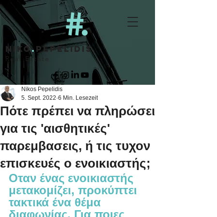
niko
.
pepelidis
Real Estate
Nikos Pepelidis
5. Sept. 2022
6 Min. Lesezeit
Πότε πρέπει να πληρώσει
για τις 'αισθητικές'
παρεμβασεις, ή τις τυχον
επισκευές ο ενοικιαστής;
Οταν ένας ενοικιαστής 
μετακομίζει, προκύπτει 
τακτικά ένα θέμα 
διαφωνίας. Για ποιες 