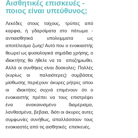
Αισθητικές επισκευές - 
ποιος είναι υπεύθυνος;
Λεκέδες στους τοίχους, τρύπες από 
καρφια, ή γδαρσίματα στο πάτωμα -  
αντιαισθητικά υπολειμματα ως 
αποτέλεσμα ζωης! Αυτό που ο ενοικιαστής  
θεωρεί ως φυσιολογικά σημάδια χρήσης, ο 
ιδιοκτήτης θα ήθελε να τα  αποζημιωθει. 
Αλλά οι συνθήκες είναι δύσκολες: Πολλές 
(κυρίως οι  παλαιότερες) συμβάσεις 
μίσθωσης περιέχουν άκυρες ρήτρες οπου 
οι  ιδιοκτήτες συχνά επιμένουν ότι ο 
ενοικιαστής πρέπει να τους επιστρέψει  
ένα ανακαινισμένο διαμέρισμα, 
λανθασμένα, βεβαια, διότι οι άκυρες αυτες  
συμφωνίες συνήθως, απαλλάσσουν τους 
ενοικιαστές από τις αισθητικές  επισκευές.