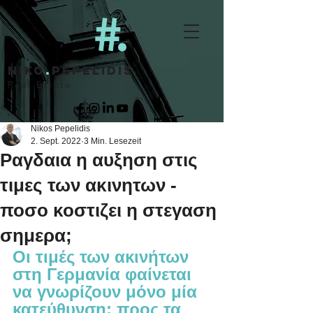
niko
.
pepelidis
Real Estate
Nikos Pepelidis
2. Sept. 2022
3 Min. Lesezeit
Ραγδαια η αυξηση στις
τιμες των ακινητων -
ποσο κοστιζει η στεγαση
σημερα;
Οι τιμές των ακινήτων 
στη Γερμανία φαίνεται 
να γνωρίζουν μόνο μία 
κατεύθυνση: προς τα 