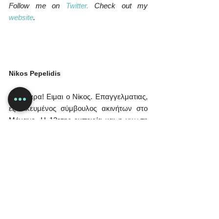
Follow me on 
Twitter.
 Check out my 
website
.
Nikos Pepelidis
Γεια χαρα! Ειμαι ο Νίκος. Eπαγγελματιας, 
εξειδικευμένος σύμβουλος ακινήτων στο 
Μόναχο. Η 12ετης εμπειρία και η γνωση 
της αγορας, μου επιτρεπει να σας 
εγγυηθώ μια απολυτη προσωπική, 
εχεμυθη και αποτελεσματικη 
εξυπηρέτηση. Καθημερινα, τοσο εγω, οσο 
και η ομάδα των συνεργατων μου απο την 
Postbank Immobilien GmbH βρισκομαστε 
διπλα σας για να σας εξυπηρετησουμε 
από την αρχικη αναζητηση εξευρεσης 