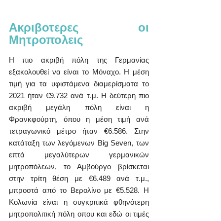
Ακριβοτερες οι 
Μητροπολεις
Η πιο ακριβή πόλη της Γερμανίας 
εξακολουθεί να είναι το Μόναχο. Η μέση 
τιμή για τα υφιστάμενα διαμερίσματα το 
2021 ήταν €9.732 ανά τ.μ. Η δεύτερη πιο 
ακριβή μεγάλη πόλη είναι η 
Φρανκφούρτη, όπου η μέση τιμή ανά 
τετραγωνικό μέτρο ήταν €6.586. Στην 
κατάταξη των λεγόμενων Big Seven, των 
επτά μεγαλύτερων γερμανικών 
μητροπόλεων, το Αμβούργο βρίσκεται 
στην τρίτη θέση με €6.489 ανά τ.μ., 
μπροστά από το Βερολίνο με €5.528. Η 
Κολωνία είναι η συγκριτικά φθηνότερη 
μητροπολιτική πόλη οπου και εδώ οι τιμές 