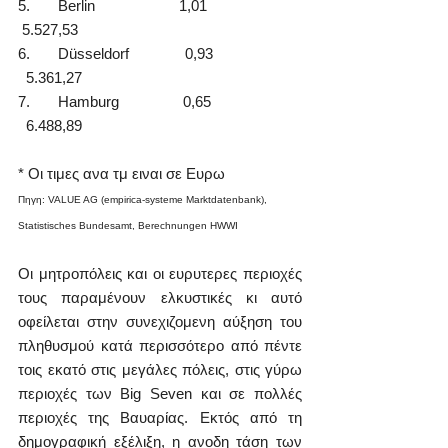
5.       Berlin                     1,01                       
 5.527,53
6.       Düsseldorf              0,93                      
  5.361,27
7.       Hamburg                0,65                      
  6.488,89
* Οι τιμες ανα τμ ειναι σε Ευρω
Πηγη: VALUE AG (empirica-systeme Marktdatenbank), 
Statistisches Bundesamt, Berechnungen HWWI
Οι μητροπόλεις και οι ευρυτερες περιοχές 
τους παραμένουν ελκυστικές κι αυτό 
οφείλεται στην συνεχιζομενη αύξηση του 
πληθυσμού κατά περισσότερο από πέντε 
τοις εκατό στις μεγάλες πόλεις, στις γύρω 
περιοχές των Big Seven και σε πολλές 
περιοχές της Βαυαρίας. Εκτός από τη 
δημογραφική εξέλιξη, η ανοδη τάση των 