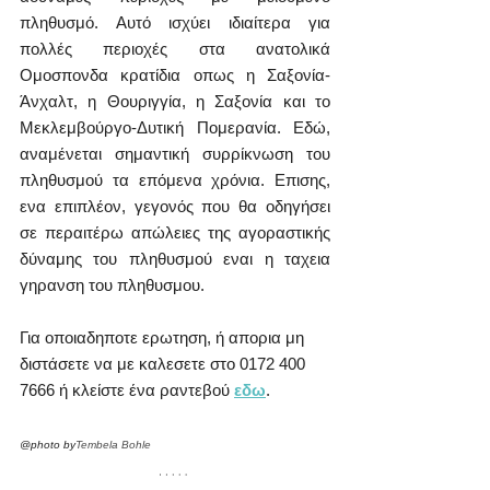
πληθυσμό. Αυτό ισχύει ιδιαίτερα για 
πολλές περιοχές στα ανατολικά 
Ομοσπονδα κρατίδια οπως η Σαξονία-
Άνχαλτ, η Θουριγγία, η Σαξονία και το 
Μεκλεμβούργο-Δυτική Πομερανία. Εδώ, 
αναμένεται σημαντική συρρίκνωση του 
πληθυσμού τα επόμενα χρόνια. Επισης, 
ενα επιπλέον, γεγονός που θα οδηγήσει 
σε περαιτέρω απώλειες της αγοραστικής 
δύναμης του πληθυσμού εναι η ταχεια 
γηρανση του πληθυσμου.
Για οποιαδηποτε ερωτηση, ή απορια μη 
διστάσετε να με καλεσετε στο 0172 400 
7666 ή κλείστε ένα ραντεβού 
εδω
. 
@photo by
Tembela Bohle